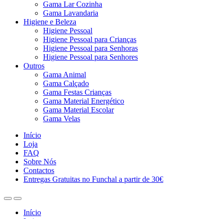
Gama Lar Cozinha
Gama Lavandaria
Higiene e Beleza
Higiene Pessoal
Higiene Pessoal para Crianças
Higiene Pessoal para Senhoras
Higiene Pessoal para Senhores
Outros
Gama Animal
Gama Calçado
Gama Festas Crianças
Gama Material Energético
Gama Material Escolar
Gama Velas
Início
Loja
FAQ
Sobre Nós
Contactos
Entregas Gratuitas no Funchal a partir de 30€
Início