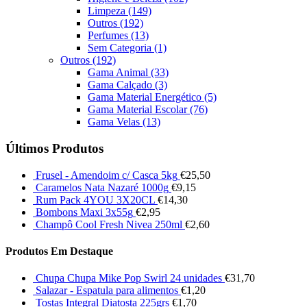
Limpeza
(149)
Outros
(192)
Perfumes
(13)
Sem Categoria
(1)
Outros
(192)
Gama Animal
(33)
Gama Calçado
(3)
Gama Material Energético
(5)
Gama Material Escolar
(76)
Gama Velas
(13)
Últimos Produtos
Frusel - Amendoim c/ Casca 5kg
€
25,50
Caramelos Nata Nazaré 1000g
€
9,15
Rum Pack 4YOU 3X20CL
€
14,30
Bombons Maxi 3x55g
€
2,95
Champô Cool Fresh Nivea 250ml
€
2,60
Produtos Em Destaque
Chupa Chupa Mike Pop Swirl 24 unidades
€
31,70
Salazar - Espatula para alimentos
€
1,20
Tostas Integral Diatosta 225grs
€
1,70