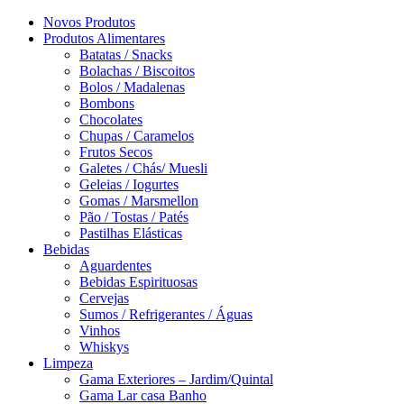
Novos Produtos
Produtos Alimentares
Batatas / Snacks
Bolachas / Biscoitos
Bolos / Madalenas
Bombons
Chocolates
Chupas / Caramelos
Frutos Secos
Galetes / Chás/ Muesli
Geleias / Iogurtes
Gomas / Marsmellon
Pão / Tostas / Patés
Pastilhas Elásticas
Bebidas
Aguardentes
Bebidas Espirituosas
Cervejas
Sumos / Refrigerantes / Águas
Vinhos
Whiskys
Limpeza
Gama Exteriores – Jardim/Quintal
Gama Lar casa Banho