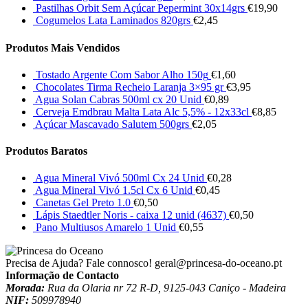
Pastilhas Orbit Sem Açúcar Pepermint 30x14grs
€
19,90
Cogumelos Lata Laminados 820grs
€
2,45
Produtos Mais Vendidos
Tostado Argente Com Sabor Alho 150g
€
1,60
Chocolates Tirma Recheio Laranja 3×95 gr
€
3,95
Agua Solan Cabras 500ml cx 20 Unid
€
0,89
Cerveja Emdbrau Malta Lata Alc 5,5% - 12x33cl
€
8,85
Açúcar Mascavado Salutem 500grs
€
2,05
Produtos Baratos
Agua Mineral Vivó 500ml Cx 24 Unid
€
0,28
Agua Mineral Vivó 1.5cl Cx 6 Unid
€
0,45
Canetas Gel Preto 1.0
€
0,50
Lápis Staedtler Noris - caixa 12 unid (4637)
€
0,50
Pano Multiusos Amarelo 1 Unid
€
0,55
Precisa de Ajuda? Fale connosco!
geral@princesa-do-oceano.pt
Informação de Contacto
Morada:
Rua da Olaria nr 72 R-D, 9125-043 Caniço - Madeira
NIF:
509978940