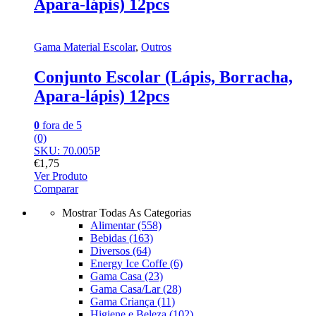
Apara-lápis) 12pcs
Gama Material Escolar
,
Outros
Conjunto Escolar (Lápis, Borracha,
Apara-lápis) 12pcs
0
fora de 5
(0)
SKU: 70.005P
€
1,75
Ver Produto
Comparar
Mostrar Todas As Categorias
Alimentar
(558)
Bebidas
(163)
Diversos
(64)
Energy Ice Coffe
(6)
Gama Casa
(23)
Gama Casa/Lar
(28)
Gama Criança
(11)
Higiene e Beleza
(102)