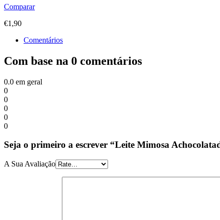
Comparar
€
1,90
Comentários
Com base na 0 comentários
0.0
em geral
0
0
0
0
0
Seja o primeiro a escrever “Leite Mimosa Achocolat
A Sua Avaliação