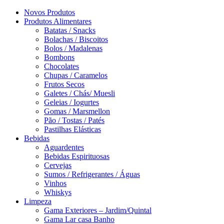
Novos Produtos
Produtos Alimentares
Batatas / Snacks
Bolachas / Biscoitos
Bolos / Madalenas
Bombons
Chocolates
Chupas / Caramelos
Frutos Secos
Galetes / Chás/ Muesli
Geleias / Iogurtes
Gomas / Marsmellon
Pão / Tostas / Patés
Pastilhas Elásticas
Bebidas
Aguardentes
Bebidas Espirituosas
Cervejas
Sumos / Refrigerantes / Águas
Vinhos
Whiskys
Limpeza
Gama Exteriores – Jardim/Quintal
Gama Lar casa Banho