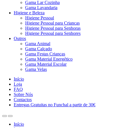
Gama Lar Cozinha
Gama Lavandaria
Higiene e Beleza
Higiene Pessoal
Higiene Pessoal para Crianças
Higiene Pessoal para Senhoras
Higiene Pessoal para Senhores
Outros
Gama Animal
Gama Calçado
Gama Festas Crianças
Gama Material Energético
Gama Material Escolar
Gama Velas
Início
Loja
FAQ
Sobre Nós
Contactos
Entregas Gratuitas no Funchal a partir de 30€
Início