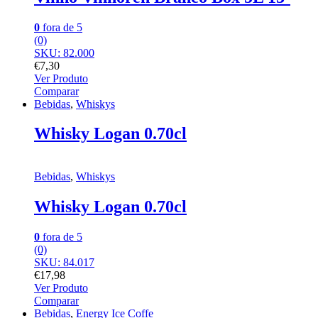
0
fora de 5
(0)
SKU: 82.000
€
7,30
Ver Produto
Comparar
Bebidas
,
Whiskys
Whisky Logan 0.70cl
Bebidas
,
Whiskys
Whisky Logan 0.70cl
0
fora de 5
(0)
SKU: 84.017
€
17,98
Ver Produto
Comparar
Bebidas
,
Energy Ice Coffe