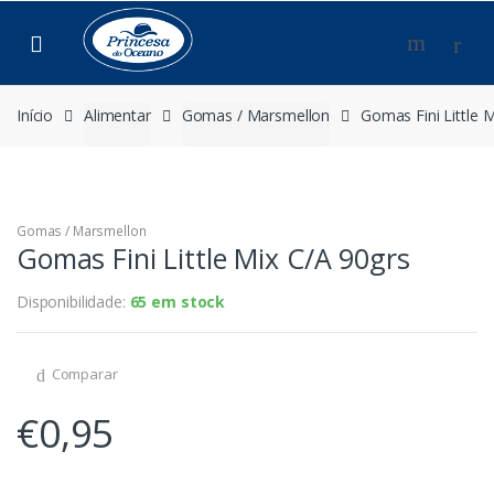
Saltar
Pular
para
para
navegação
o
conteúdo
Início
Alimentar
Gomas / Marsmellon
Gomas Fini Little 
Gomas / Marsmellon
Gomas Fini Little Mix C/A 90grs
Disponibilidade:
65 em stock
Comparar
€
0,95