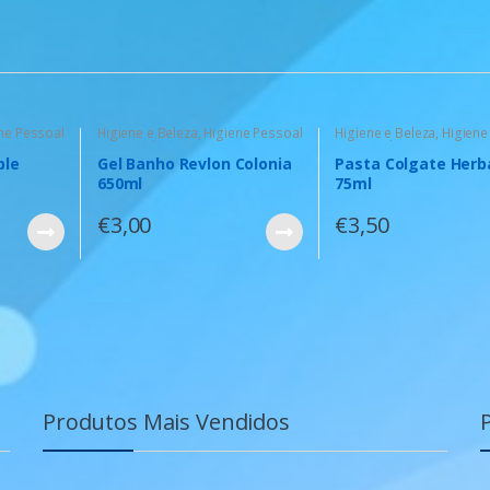
ne Pessoal
Higiene e Beleza
,
Higiene Pessoal
Higiene e Beleza
,
Higiene
para Senhoras
para Senhoras
ple
Gel Banho Revlon Colonia
Pasta Colgate Herba
650ml
75ml
€
3,00
€
3,50
Produtos Mais Vendidos