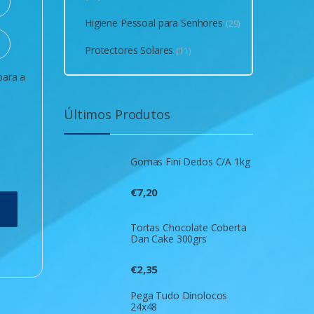
Higiene Pessoal para Senhores
(29)
Protectores Solares
(11)
para a
Últimos Produtos
Gomas Fini Dedos C/A 1kg
€
7,20
Tortas Chocolate Coberta
Dan Cake 300grs
€
2,35
Pega Tudo Dinolocos
24x48