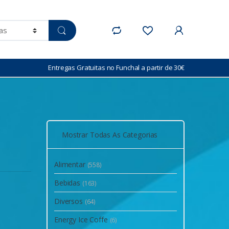
Entregas Gratuitas no Funchal a partir de 30€
Mostrar Todas As Categorias
Alimentar
(558)
Bebidas
(163)
Diversos
(64)
Energy Ice Coffe
(6)