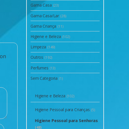
Gama Casa
(23)
Gama Casa/Lar
(28)
Gama Criança
(11)
Higiene e Beleza
(102)
Limpeza
(149)
lon
Outros
(192)
Perfumes
(13)
Sem Categoria
(1)
Higiene e Beleza
(102)
Higiene Pessoal para Crianças
(5)
Higiene Pessoal para Senhoras
(48)