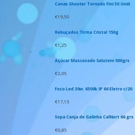
Canas Shooter Tornado Fini 50 Unid.
€
19,50
Rebuçados Tirma Cristal 150g
€
1,25
Açúcar Mascavado Salutem 500grs
€
2,05
Foco Led 30w. 6500k IP 66 Eletro c/20
€
17,15
Sopa Canja de Galinha CalNort 66 grs
€
0,85