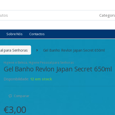
Sobre Nós
Contactos
al para Senhoras
Gel Banho Revlon Japan Secret 650ml
Higiene e Beleza
,
Higiene Pessoal para Senhoras
Gel Banho Revlon Japan Secret 650ml
Disponibilidade:
12 em stock
Comparar
€
3,00