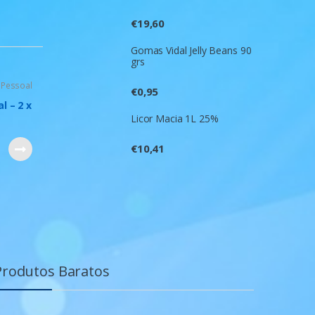
€
19,60
Gomas Vidal Jelly Beans 90
grs
 Pessoal
€
0,95
l – 2 x
Licor Macia 1L 25%
€
10,41
Produtos Baratos