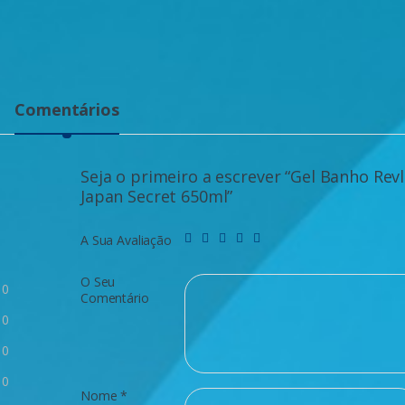
Comentários
Seja o primeiro a escrever “Gel Banho Rev
Japan Secret 650ml”
A Sua Avaliação
O Seu
0
Comentário
0
0
0
Nome
*