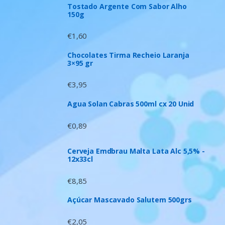
Tostado Argente Com Sabor Alho
150g
€
1,60
Chocolates Tirma Recheio Laranja
3×95 gr
€
3,95
Agua Solan Cabras 500ml cx 20 Unid
€
0,89
Cerveja Emdbrau Malta Lata Alc 5,5% -
12x33cl
€
8,85
Açúcar Mascavado Salutem 500grs
€
2,05