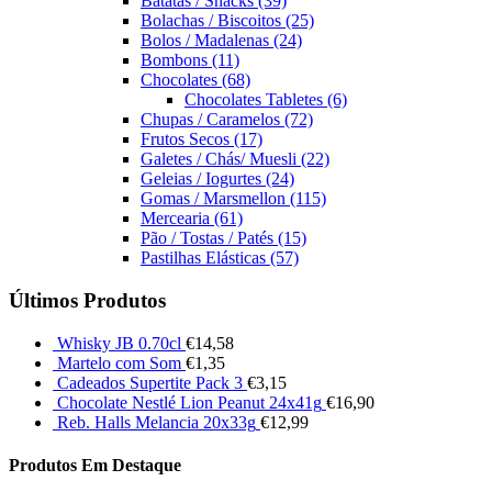
Batatas / Snacks
(39)
Bolachas / Biscoitos
(25)
Bolos / Madalenas
(24)
Bombons
(11)
Chocolates
(68)
Chocolates Tabletes
(6)
Chupas / Caramelos
(72)
Frutos Secos
(17)
Galetes / Chás/ Muesli
(22)
Geleias / Iogurtes
(24)
Gomas / Marsmellon
(115)
Mercearia
(61)
Pão / Tostas / Patés
(15)
Pastilhas Elásticas
(57)
Últimos Produtos
Whisky JB 0.70cl
€
14,58
Martelo com Som
€
1,35
Cadeados Supertite Pack 3
€
3,15
Chocolate Nestlé Lion Peanut 24x41g
€
16,90
Reb. Halls Melancia 20x33g
€
12,99
Produtos Em Destaque