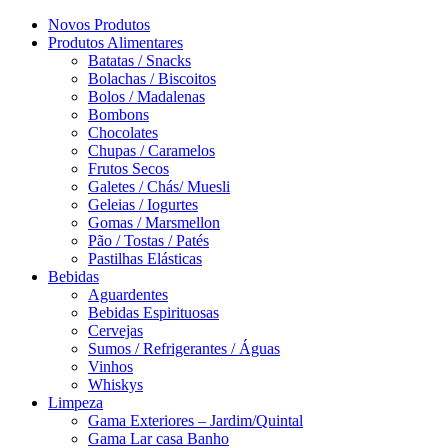
Novos Produtos
Produtos Alimentares
Batatas / Snacks
Bolachas / Biscoitos
Bolos / Madalenas
Bombons
Chocolates
Chupas / Caramelos
Frutos Secos
Galetes / Chás/ Muesli
Geleias / Iogurtes
Gomas / Marsmellon
Pão / Tostas / Patés
Pastilhas Elásticas
Bebidas
Aguardentes
Bebidas Espirituosas
Cervejas
Sumos / Refrigerantes / Águas
Vinhos
Whiskys
Limpeza
Gama Exteriores – Jardim/Quintal
Gama Lar casa Banho