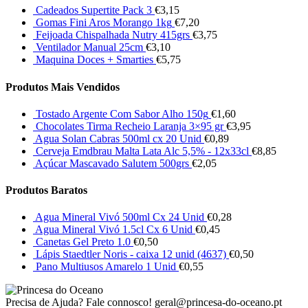
Cadeados Supertite Pack 3
€
3,15
Gomas Fini Aros Morango 1kg
€
7,20
Feijoada Chispalhada Nutry 415grs
€
3,75
Ventilador Manual 25cm
€
3,10
Maquina Doces + Smarties
€
5,75
Produtos Mais Vendidos
Tostado Argente Com Sabor Alho 150g
€
1,60
Chocolates Tirma Recheio Laranja 3×95 gr
€
3,95
Agua Solan Cabras 500ml cx 20 Unid
€
0,89
Cerveja Emdbrau Malta Lata Alc 5,5% - 12x33cl
€
8,85
Açúcar Mascavado Salutem 500grs
€
2,05
Produtos Baratos
Agua Mineral Vivó 500ml Cx 24 Unid
€
0,28
Agua Mineral Vivó 1.5cl Cx 6 Unid
€
0,45
Canetas Gel Preto 1.0
€
0,50
Lápis Staedtler Noris - caixa 12 unid (4637)
€
0,50
Pano Multiusos Amarelo 1 Unid
€
0,55
Precisa de Ajuda? Fale connosco!
geral@princesa-do-oceano.pt