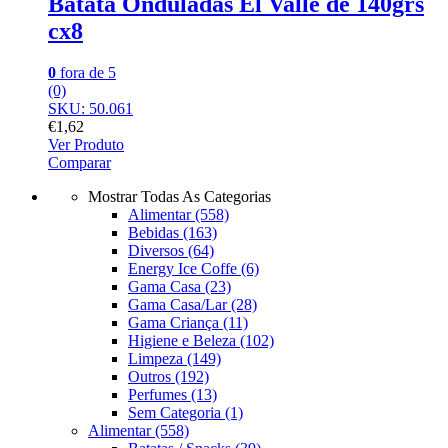
Batata Onduladas El Valle de 140grs
cx8
0
fora de 5
(0)
SKU: 50.061
€
1,62
Ver Produto
Comparar
Mostrar Todas As Categorias
Alimentar
(558)
Bebidas
(163)
Diversos
(64)
Energy Ice Coffe
(6)
Gama Casa
(23)
Gama Casa/Lar
(28)
Gama Criança
(11)
Higiene e Beleza
(102)
Limpeza
(149)
Outros
(192)
Perfumes
(13)
Sem Categoria
(1)
Alimentar
(558)