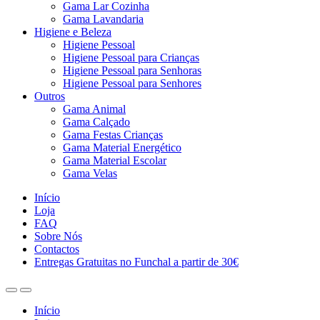
Gama Lar Cozinha
Gama Lavandaria
Higiene e Beleza
Higiene Pessoal
Higiene Pessoal para Crianças
Higiene Pessoal para Senhoras
Higiene Pessoal para Senhores
Outros
Gama Animal
Gama Calçado
Gama Festas Crianças
Gama Material Energético
Gama Material Escolar
Gama Velas
Início
Loja
FAQ
Sobre Nós
Contactos
Entregas Gratuitas no Funchal a partir de 30€
Início