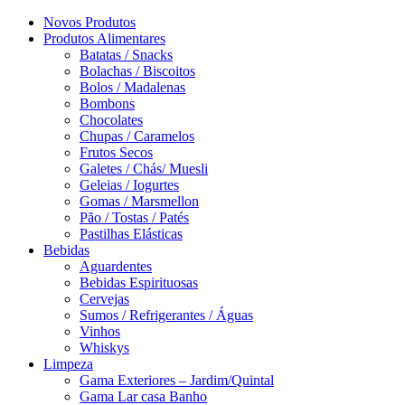
Novos Produtos
Produtos Alimentares
Batatas / Snacks
Bolachas / Biscoitos
Bolos / Madalenas
Bombons
Chocolates
Chupas / Caramelos
Frutos Secos
Galetes / Chás/ Muesli
Geleias / Iogurtes
Gomas / Marsmellon
Pão / Tostas / Patés
Pastilhas Elásticas
Bebidas
Aguardentes
Bebidas Espirituosas
Cervejas
Sumos / Refrigerantes / Águas
Vinhos
Whiskys
Limpeza
Gama Exteriores – Jardim/Quintal
Gama Lar casa Banho