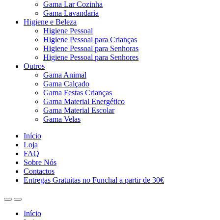
Gama Lar Cozinha
Gama Lavandaria
Higiene e Beleza
Higiene Pessoal
Higiene Pessoal para Crianças
Higiene Pessoal para Senhoras
Higiene Pessoal para Senhores
Outros
Gama Animal
Gama Calçado
Gama Festas Crianças
Gama Material Energético
Gama Material Escolar
Gama Velas
Início
Loja
FAQ
Sobre Nós
Contactos
Entregas Gratuitas no Funchal a partir de 30€
Início