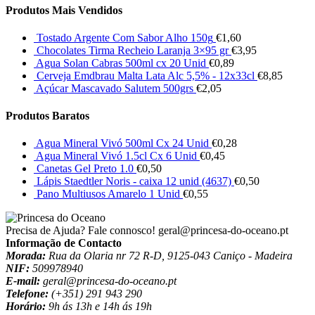
Produtos Mais Vendidos
Tostado Argente Com Sabor Alho 150g
€
1,60
Chocolates Tirma Recheio Laranja 3×95 gr
€
3,95
Agua Solan Cabras 500ml cx 20 Unid
€
0,89
Cerveja Emdbrau Malta Lata Alc 5,5% - 12x33cl
€
8,85
Açúcar Mascavado Salutem 500grs
€
2,05
Produtos Baratos
Agua Mineral Vivó 500ml Cx 24 Unid
€
0,28
Agua Mineral Vivó 1.5cl Cx 6 Unid
€
0,45
Canetas Gel Preto 1.0
€
0,50
Lápis Staedtler Noris - caixa 12 unid (4637)
€
0,50
Pano Multiusos Amarelo 1 Unid
€
0,55
Precisa de Ajuda? Fale connosco!
geral@princesa-do-oceano.pt
Informação de Contacto
Morada:
Rua da Olaria nr 72 R-D, 9125-043 Caniço - Madeira
NIF:
509978940
E-mail:
geral@princesa-do-oceano.pt
Telefone:
(+351) 291 943 290
Horário:
9h ás 13h e 14h ás 19h