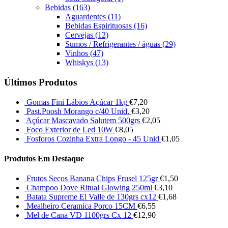
Bebidas
(163)
Aguardentes
(11)
Bebidas Espirituosas
(16)
Cervejas
(12)
Sumos / Refrigerantes / águas
(29)
Vinhos
(47)
Whiskys
(13)
Últimos Produtos
Gomas Fini Lábios Açúcar 1kg
€
7,20
Past.Poosh Morango c/40 Unid.
€
3,20
Açúcar Mascavado Salutem 500grs
€
2,05
Foco Exterior de Led 10W
€
8,05
Fosforos Cozinha Extra Longo - 45 Unid
€
1,05
Produtos Em Destaque
Frutos Secos Banana Chips Frusel 125gr
€
1,50
Champoo Dove Ritual Glowing 250ml
€
3,10
Batata Supreme El Valle de 130grs cx12
€
1,68
Mealheiro Ceramica Porco 15CM
€
6,55
Mel de Cana VD 1100grs Cx 12
€
12,90