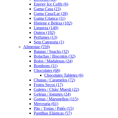
Energy Ice Coffe
(6)
Gama Casa
(23)
Gama Casa/Lar
(28)
Gama Criança
(11)
Higiene e Beleza
(102)
Limpeza
(149)
Outros
(192)
Perfumes
(13)
Sem Categoria
(1)
Alimentar
(559)
Batatas / Snacks
(32)
Bolachas / Biscoitos
(32)
Bolos / Madalenas
(24)
Bombons
(11)
Chocolates
(68)
Chocolates Tabletes
(6)
Chupas / Caramelos
(72)
Frutos Secos
(17)
Galetes / Chás/ Muesli
(22)
Geleias / Iogurtes
(24)
Gomas / Marsmellon
(115)
Mercearia
(61)
Pão / Tostas / Patés
(15)
Pastilhas Elásticas
(57)