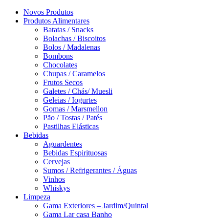
Novos Produtos
Produtos Alimentares
Batatas / Snacks
Bolachas / Biscoitos
Bolos / Madalenas
Bombons
Chocolates
Chupas / Caramelos
Frutos Secos
Galetes / Chás/ Muesli
Geleias / Iogurtes
Gomas / Marsmellon
Pão / Tostas / Patés
Pastilhas Elásticas
Bebidas
Aguardentes
Bebidas Espirituosas
Cervejas
Sumos / Refrigerantes / Águas
Vinhos
Whiskys
Limpeza
Gama Exteriores – Jardim/Quintal
Gama Lar casa Banho