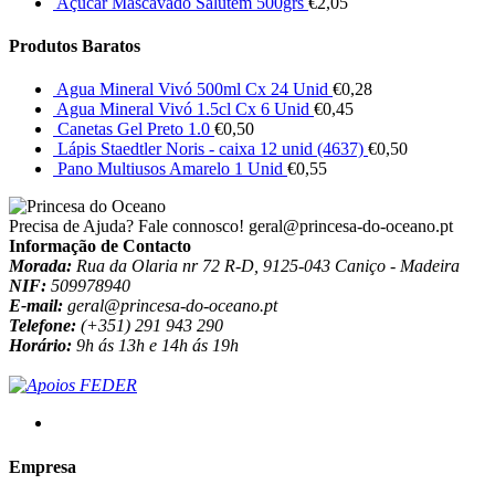
Açúcar Mascavado Salutem 500grs
€
2,05
Produtos Baratos
Agua Mineral Vivó 500ml Cx 24 Unid
€
0,28
Agua Mineral Vivó 1.5cl Cx 6 Unid
€
0,45
Canetas Gel Preto 1.0
€
0,50
Lápis Staedtler Noris - caixa 12 unid (4637)
€
0,50
Pano Multiusos Amarelo 1 Unid
€
0,55
Precisa de Ajuda? Fale connosco!
geral@princesa-do-oceano.pt
Informação de Contacto
Morada:
Rua da Olaria nr 72 R-D, 9125-043 Caniço - Madeira
NIF:
509978940
E-mail:
geral@princesa-do-oceano.pt
Telefone:
(+351) 291 943 290
Horário:
9h ás 13h e 14h ás 19h
Empresa