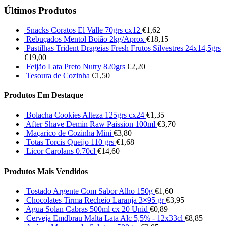
Últimos Produtos
Snacks Coratos El Valle 70grs cx12
€
1,62
Rebuçados Mentol Boião 2kg/Aprox
€
18,15
Pastilhas Trident Drageias Fresh Frutos Silvestres 24x14,5grs
€
19,00
Feijão Lata Preto Nutry 820grs
€
2,20
Tesoura de Cozinha
€
1,50
Produtos Em Destaque
Bolacha Cookies Alteza 125grs cx24
€
1,35
After Shave Demin Raw Paission 100ml
€
3,70
Maçarico de Cozinha Mini
€
3,80
Totas Torcis Queijo 110 grs
€
1,68
Licor Carolans 0.70cl
€
14,60
Produtos Mais Vendidos
Tostado Argente Com Sabor Alho 150g
€
1,60
Chocolates Tirma Recheio Laranja 3×95 gr
€
3,95
Agua Solan Cabras 500ml cx 20 Unid
€
0,89
Cerveja Emdbrau Malta Lata Alc 5,5% - 12x33cl
€
8,85