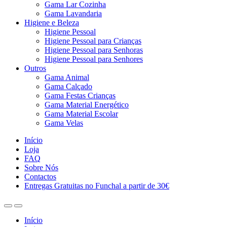
Gama Lar Cozinha
Gama Lavandaria
Higiene e Beleza
Higiene Pessoal
Higiene Pessoal para Crianças
Higiene Pessoal para Senhoras
Higiene Pessoal para Senhores
Outros
Gama Animal
Gama Calçado
Gama Festas Crianças
Gama Material Energético
Gama Material Escolar
Gama Velas
Início
Loja
FAQ
Sobre Nós
Contactos
Entregas Gratuitas no Funchal a partir de 30€
Início