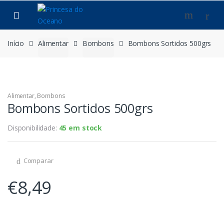
Saltar
Pular
para
para
navegação
o
conteúdo
Início
Alimentar
Bombons
Bombons Sortidos 500grs
Alimentar
,
Bombons
Bombons Sortidos 500grs
Disponibilidade:
45 em stock
Comparar
€
8,49