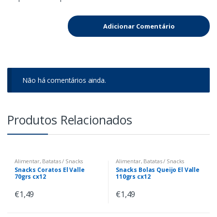
Não há comentários ainda.
Produtos Relacionados
Alimentar
,
Batatas / Snacks
Alimentar
,
Batatas / Snacks
Snacks Coratos El Valle
Snacks Bolas Queijo El Valle
70grs cx12
110grs cx12
€
1,49
€
1,49