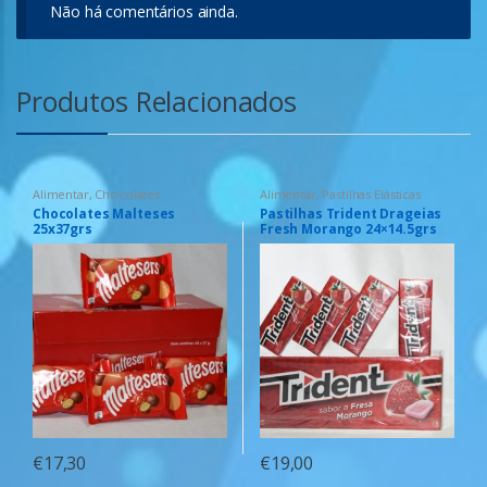
Não há comentários ainda.
Produtos Relacionados
Alimentar
,
Chocolates
Alimentar
,
Pastilhas Elásticas
Chocolates Malteses
Pastilhas Trident Drageias
25x37grs
Fresh Morango 24×14.5grs
€
17,30
€
19,00