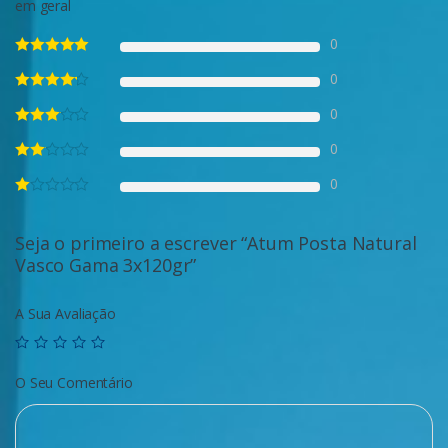
em geral
0
0
0
0
0
Seja o primeiro a escrever “Atum Posta Natural
Vasco Gama 3x120gr”
A Sua Avaliação
O Seu Comentário