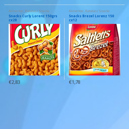
Alimentar
,
Batatas / Snacks
Alimentar
,
Batatas / Snacks
Snacks Curly Lorenz 150grs
Snacks Brezel Lorenz 150
cx28
cx12
€
2,83
€
1,78