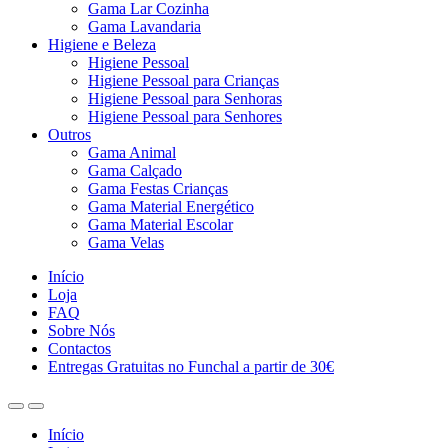
Gama Lar Cozinha
Gama Lavandaria
Higiene e Beleza
Higiene Pessoal
Higiene Pessoal para Crianças
Higiene Pessoal para Senhoras
Higiene Pessoal para Senhores
Outros
Gama Animal
Gama Calçado
Gama Festas Crianças
Gama Material Energético
Gama Material Escolar
Gama Velas
Início
Loja
FAQ
Sobre Nós
Contactos
Entregas Gratuitas no Funchal a partir de 30€
Início