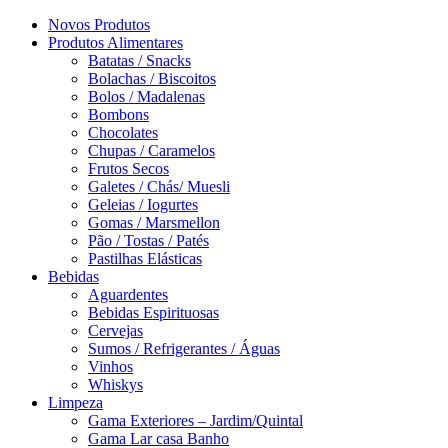
Novos Produtos
Produtos Alimentares
Batatas / Snacks
Bolachas / Biscoitos
Bolos / Madalenas
Bombons
Chocolates
Chupas / Caramelos
Frutos Secos
Galetes / Chás/ Muesli
Geleias / Iogurtes
Gomas / Marsmellon
Pão / Tostas / Patés
Pastilhas Elásticas
Bebidas
Aguardentes
Bebidas Espirituosas
Cervejas
Sumos / Refrigerantes / Águas
Vinhos
Whiskys
Limpeza
Gama Exteriores – Jardim/Quintal
Gama Lar casa Banho