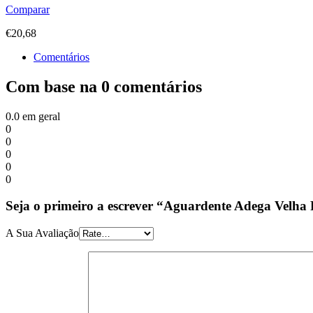
Comparar
€
20,68
Comentários
Com base na 0 comentários
0.0
em geral
0
0
0
0
0
Seja o primeiro a escrever “Aguardente Adega Velha 
A Sua Avaliação