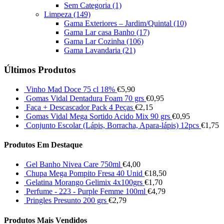
Sem Categoria
(1)
Limpeza
(149)
Gama Exteriores – Jardim/Quintal
(10)
Gama Lar casa Banho
(17)
Gama Lar Cozinha
(106)
Gama Lavandaria
(21)
Últimos Produtos
Vinho Mad Doce 75 cl 18%
€
5,90
Gomas Vidal Dentadura Foam 70 grs
€
0,95
Faca + Descascador Pack 4 Peças
€
2,15
Gomas Vidal Mega Sortido Acido Mix 90 grs
€
0,95
Conjunto Escolar (Lápis, Borracha, Apara-lápis) 12pcs
€
1,75
Produtos Em Destaque
Gel Banho Nivea Care 750ml
€
4,00
Chupa Mega Pompito Fresa 40 Unid
€
18,50
Gelatina Morango Gelimix 4x100grs
€
1,70
Perfume - 223 - Purple Femme 100ml
€
4,79
Pringles Presunto 200 grs
€
2,79
Produtos Mais Vendidos