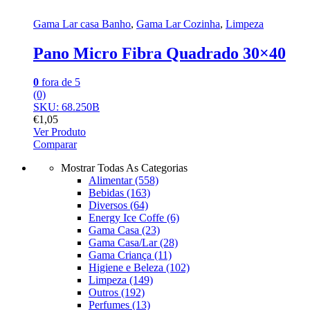
Gama Lar casa Banho
,
Gama Lar Cozinha
,
Limpeza
Pano Micro Fibra Quadrado 30×40
0
fora de 5
(0)
SKU: 68.250B
€
1,05
Ver Produto
Comparar
Mostrar Todas As Categorias
Alimentar
(558)
Bebidas
(163)
Diversos
(64)
Energy Ice Coffe
(6)
Gama Casa
(23)
Gama Casa/Lar
(28)
Gama Criança
(11)
Higiene e Beleza
(102)
Limpeza
(149)
Outros
(192)
Perfumes
(13)