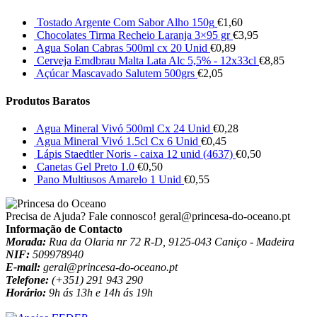
Tostado Argente Com Sabor Alho 150g
€
1,60
Chocolates Tirma Recheio Laranja 3×95 gr
€
3,95
Agua Solan Cabras 500ml cx 20 Unid
€
0,89
Cerveja Emdbrau Malta Lata Alc 5,5% - 12x33cl
€
8,85
Açúcar Mascavado Salutem 500grs
€
2,05
Produtos Baratos
Agua Mineral Vivó 500ml Cx 24 Unid
€
0,28
Agua Mineral Vivó 1.5cl Cx 6 Unid
€
0,45
Lápis Staedtler Noris - caixa 12 unid (4637)
€
0,50
Canetas Gel Preto 1.0
€
0,50
Pano Multiusos Amarelo 1 Unid
€
0,55
Precisa de Ajuda? Fale connosco!
geral@princesa-do-oceano.pt
Informação de Contacto
Morada:
Rua da Olaria nr 72 R-D, 9125-043 Caniço - Madeira
NIF:
509978940
E-mail:
geral@princesa-do-oceano.pt
Telefone:
(+351) 291 943 290
Horário:
9h ás 13h e 14h ás 19h