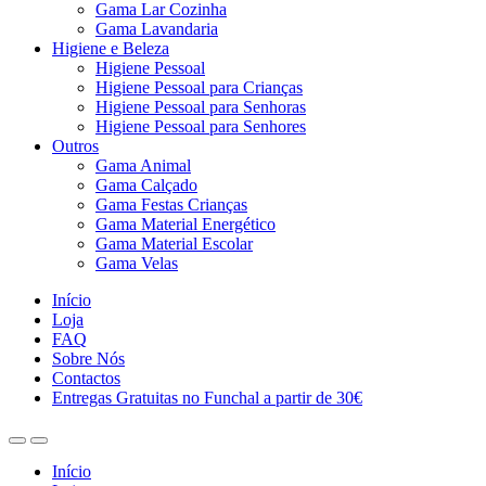
Gama Lar Cozinha
Gama Lavandaria
Higiene e Beleza
Higiene Pessoal
Higiene Pessoal para Crianças
Higiene Pessoal para Senhoras
Higiene Pessoal para Senhores
Outros
Gama Animal
Gama Calçado
Gama Festas Crianças
Gama Material Energético
Gama Material Escolar
Gama Velas
Início
Loja
FAQ
Sobre Nós
Contactos
Entregas Gratuitas no Funchal a partir de 30€
Início