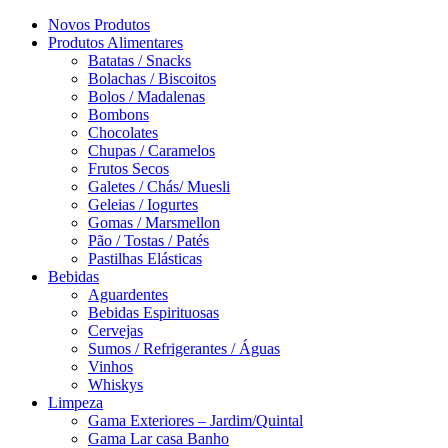
Novos Produtos
Produtos Alimentares
Batatas / Snacks
Bolachas / Biscoitos
Bolos / Madalenas
Bombons
Chocolates
Chupas / Caramelos
Frutos Secos
Galetes / Chás/ Muesli
Geleias / Iogurtes
Gomas / Marsmellon
Pão / Tostas / Patés
Pastilhas Elásticas
Bebidas
Aguardentes
Bebidas Espirituosas
Cervejas
Sumos / Refrigerantes / Águas
Vinhos
Whiskys
Limpeza
Gama Exteriores – Jardim/Quintal
Gama Lar casa Banho