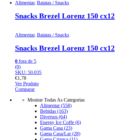
Alimentar
,
Batatas / Snacks
Snacks Brezel Lorenz 150 cx12
Alimentar
,
Batatas / Snacks
Snacks Brezel Lorenz 150 cx12
0
fora de 5
(0)
SKU: 50.035
€
1,78
Ver Produto
Comparar
Mostrar Todas As Categorias
Alimentar
(558)
Bebidas
(163)
Diversos
(64)
Energy Ice Coffe
(6)
Gama Casa
(23)
Gama Casa/Lar
(28)
Gama Criança
(11)