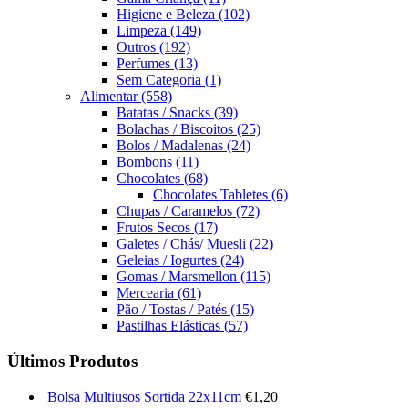
Higiene e Beleza
(102)
Limpeza
(149)
Outros
(192)
Perfumes
(13)
Sem Categoria
(1)
Alimentar
(558)
Batatas / Snacks
(39)
Bolachas / Biscoitos
(25)
Bolos / Madalenas
(24)
Bombons
(11)
Chocolates
(68)
Chocolates Tabletes
(6)
Chupas / Caramelos
(72)
Frutos Secos
(17)
Galetes / Chás/ Muesli
(22)
Geleias / Iogurtes
(24)
Gomas / Marsmellon
(115)
Mercearia
(61)
Pão / Tostas / Patés
(15)
Pastilhas Elásticas
(57)
Últimos Produtos
Bolsa Multiusos Sortida 22x11cm
€
1,20