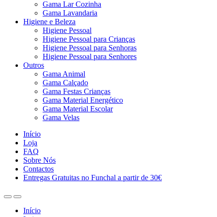
Gama Lar Cozinha
Gama Lavandaria
Higiene e Beleza
Higiene Pessoal
Higiene Pessoal para Crianças
Higiene Pessoal para Senhoras
Higiene Pessoal para Senhores
Outros
Gama Animal
Gama Calçado
Gama Festas Crianças
Gama Material Energético
Gama Material Escolar
Gama Velas
Início
Loja
FAQ
Sobre Nós
Contactos
Entregas Gratuitas no Funchal a partir de 30€
Início