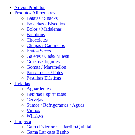
Novos Produtos
Produtos Alimentares
Batatas / Snacks
Bolachas / Biscoitos
Bolos / Madalenas
Bombons
Chocolates
Chupas / Caramelos
Frutos Secos
Galetes / Chás/ Muesli
Geleias / Iogurtes
Gomas / Marsmellon
Pão / Tostas / Patés
Pastilhas Elásticas
Bebidas
Aguardentes
Bebidas Espirituosas
Cervejas
Sumos / Refrigerantes / Águas
Vinhos
Whiskys
Limpeza
Gama Exteriores – Jardim/Quintal
Gama Lar casa Banho