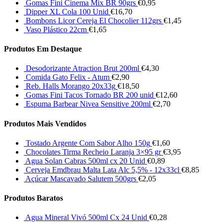
Gomas Fini Cinema Mix BR 90grs
€
0,95
Dipper XL Cola 100 Unid
€
16,70
Bombons Licor Cereja El Chocolier 112grs
€
1,45
Vaso Plástico 22cm
€
1,65
Produtos Em Destaque
Desodorizante Atraction Brut 200ml
€
4,30
Comida Gato Felix - Atum
€
2,90
Reb. Halls Morango 20x33g
€
18,50
Gomas Fini Tacos Tornado BR 200 unid
€
12,60
Espuma Barbear Nivea Sensitive 200ml
€
2,70
Produtos Mais Vendidos
Tostado Argente Com Sabor Alho 150g
€
1,60
Chocolates Tirma Recheio Laranja 3×95 gr
€
3,95
Agua Solan Cabras 500ml cx 20 Unid
€
0,89
Cerveja Emdbrau Malta Lata Alc 5,5% - 12x33cl
€
8,85
Açúcar Mascavado Salutem 500grs
€
2,05
Produtos Baratos
Agua Mineral Vivó 500ml Cx 24 Unid
€
0,28