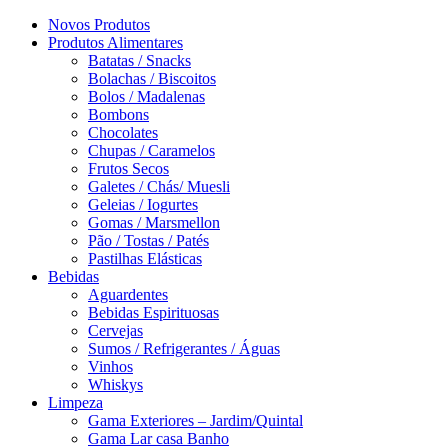
Novos Produtos
Produtos Alimentares
Batatas / Snacks
Bolachas / Biscoitos
Bolos / Madalenas
Bombons
Chocolates
Chupas / Caramelos
Frutos Secos
Galetes / Chás/ Muesli
Geleias / Iogurtes
Gomas / Marsmellon
Pão / Tostas / Patés
Pastilhas Elásticas
Bebidas
Aguardentes
Bebidas Espirituosas
Cervejas
Sumos / Refrigerantes / Águas
Vinhos
Whiskys
Limpeza
Gama Exteriores – Jardim/Quintal
Gama Lar casa Banho