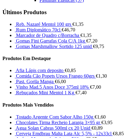
Pastilhas Elásticas
(57)
Últimos Produtos
Reb. Nazaré Mentol 100 grs
€
1,35
Rum Diplomático 70cl
€
46,70
Marcador de Quadro c/Borracha
€
1,35
Gomas Fini Garrafas Cola C/A 1kg
€
7,20
Gomas Marshmallow Sortido 125 unid
€
9,75
Produtos Em Destaque
Afia Lápis com deposito
€
0,85
Comida Cão Popets Ursos Frango 60grs
€
1,30
Past. Gorila Manga
€
6,00
Vinho Mad.5 Anos Doce 375ml 18%
€
7,00
Rebuçados Mini Mentol 1 Kg
€
7,40
Produtos Mais Vendidos
Tostado Argente Com Sabor Alho 150g
€
1,60
Chocolates Tirma Recheio Laranja 3×95 gr
€
3,95
Agua Solan Cabras 500ml cx 20 Unid
€
0,89
Cerveja Emdbrau Malta Lata Alc 5,5% - 12x33cl
€
8,85