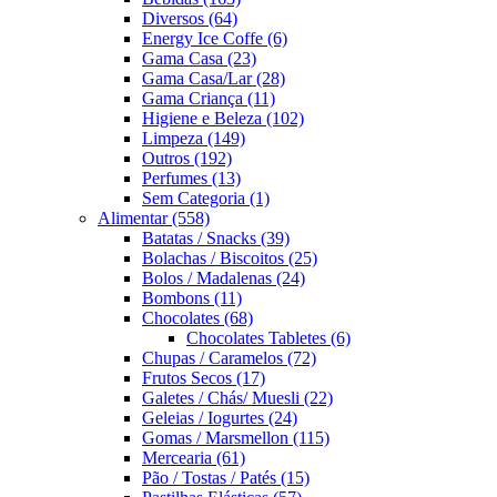
Diversos
(64)
Energy Ice Coffe
(6)
Gama Casa
(23)
Gama Casa/Lar
(28)
Gama Criança
(11)
Higiene e Beleza
(102)
Limpeza
(149)
Outros
(192)
Perfumes
(13)
Sem Categoria
(1)
Alimentar
(558)
Batatas / Snacks
(39)
Bolachas / Biscoitos
(25)
Bolos / Madalenas
(24)
Bombons
(11)
Chocolates
(68)
Chocolates Tabletes
(6)
Chupas / Caramelos
(72)
Frutos Secos
(17)
Galetes / Chás/ Muesli
(22)
Geleias / Iogurtes
(24)
Gomas / Marsmellon
(115)
Mercearia
(61)
Pão / Tostas / Patés
(15)