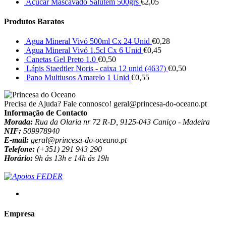
Açúcar Mascavado Salutem 500grs
€
2,05
Produtos Baratos
Agua Mineral Vivó 500ml Cx 24 Unid
€
0,28
Agua Mineral Vivó 1.5cl Cx 6 Unid
€
0,45
Canetas Gel Preto 1.0
€
0,50
Lápis Staedtler Noris - caixa 12 unid (4637)
€
0,50
Pano Multiusos Amarelo 1 Unid
€
0,55
Precisa de Ajuda? Fale connosco!
geral@princesa-do-oceano.pt
Informação de Contacto
Morada:
Rua da Olaria nr 72 R-D, 9125-043 Caniço - Madeira
NIF:
509978940
E-mail:
geral@princesa-do-oceano.pt
Telefone:
(+351) 291 943 290
Horário:
9h ás 13h e 14h ás 19h
Empresa