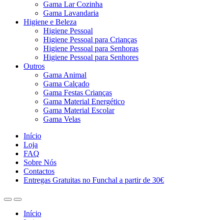
Gama Lar Cozinha
Gama Lavandaria
Higiene e Beleza
Higiene Pessoal
Higiene Pessoal para Crianças
Higiene Pessoal para Senhoras
Higiene Pessoal para Senhores
Outros
Gama Animal
Gama Calçado
Gama Festas Crianças
Gama Material Energético
Gama Material Escolar
Gama Velas
Início
Loja
FAQ
Sobre Nós
Contactos
Entregas Gratuitas no Funchal a partir de 30€
Início