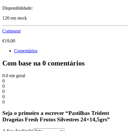
Disponibilidade:
120 em stock
Comparar
€
19,00
Comentários
Com base na 0 comentários
0.0
em geral
0
0
0
0
0
Seja o primeiro a escrever “Pastilhas Trident
Drageias Fresh Frutos Silvestres 24×14,5grs”
A Sua Avaliação