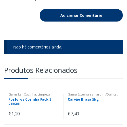
Não há comentários ainda.
Produtos Relacionados
Gama Lar Cozinha
,
Limpeza
Gama Exteriores - Jardim/Quintal
,
Limpeza
Fosforos Cozinha Pack 3
Carvão Brasa 5kg
caixas
€
1,20
€
7,40