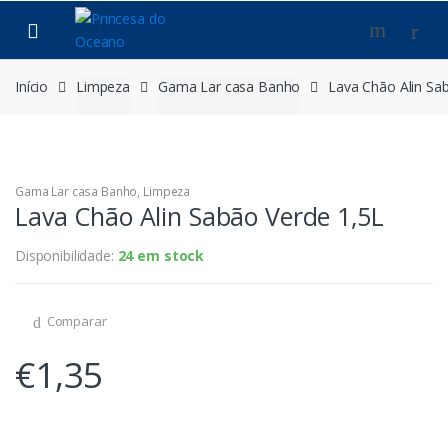
Saltar
Pular
para
para
navegação
o
conteúdo
Início
Limpeza
Gama Lar casa Banho
Lava Chão Alin Sa
Gama Lar casa Banho
,
Limpeza
Lava Chão Alin Sabão Verde 1,5L
Disponibilidade:
24 em stock
Comparar
€
1,35