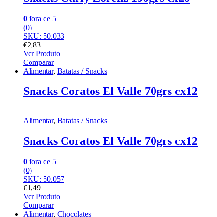
0
fora de 5
(0)
SKU: 50.033
€
2,83
Ver Produto
Comparar
Alimentar
,
Batatas / Snacks
Snacks Coratos El Valle 70grs cx12
Alimentar
,
Batatas / Snacks
Snacks Coratos El Valle 70grs cx12
0
fora de 5
(0)
SKU: 50.057
€
1,49
Ver Produto
Comparar
Alimentar
,
Chocolates