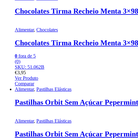
Chocolates Tirma Recheio Menta 3×98
Alimentar
,
Chocolates
Chocolates Tirma Recheio Menta 3×98
0
fora de 5
(0)
SKU: 51.062B
€
3,95
Ver Produto
Comparar
Alimentar
,
Pastilhas Elásticas
Pastilhas Orbit Sem Açúcar Pepermint
Alimentar
,
Pastilhas Elásticas
Pastilhas Orbit Sem Açúcar Pepermint