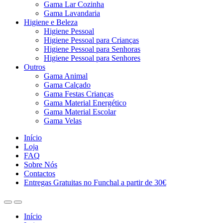
Gama Lar Cozinha
Gama Lavandaria
Higiene e Beleza
Higiene Pessoal
Higiene Pessoal para Crianças
Higiene Pessoal para Senhoras
Higiene Pessoal para Senhores
Outros
Gama Animal
Gama Calçado
Gama Festas Crianças
Gama Material Energético
Gama Material Escolar
Gama Velas
Início
Loja
FAQ
Sobre Nós
Contactos
Entregas Gratuitas no Funchal a partir de 30€
Início