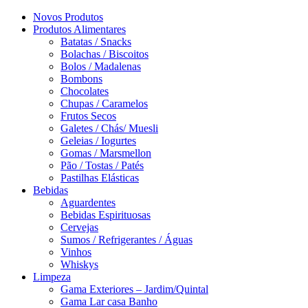
Novos Produtos
Produtos Alimentares
Batatas / Snacks
Bolachas / Biscoitos
Bolos / Madalenas
Bombons
Chocolates
Chupas / Caramelos
Frutos Secos
Galetes / Chás/ Muesli
Geleias / Iogurtes
Gomas / Marsmellon
Pão / Tostas / Patés
Pastilhas Elásticas
Bebidas
Aguardentes
Bebidas Espirituosas
Cervejas
Sumos / Refrigerantes / Águas
Vinhos
Whiskys
Limpeza
Gama Exteriores – Jardim/Quintal
Gama Lar casa Banho