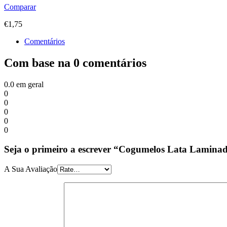
Comparar
€
1,75
Comentários
Com base na 0 comentários
0.0
em geral
0
0
0
0
0
Seja o primeiro a escrever “Cogumelos Lata Lamina
A Sua Avaliação