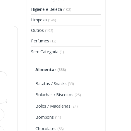
Higiene e Beleza
(102)
Limpeza
(149)
Outros
(192)
Perfumes
(13)
Sem Categoria
(1)
Alimentar
(558)
Batatas / Snacks
(39)
Bolachas / Biscoitos
(25)
Bolos / Madalenas
(24)
Bombons
(11)
Chocolates
(68)