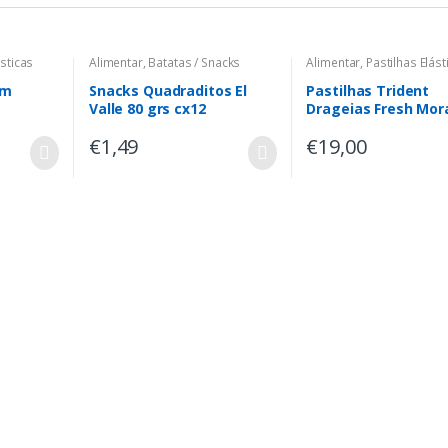
ásticas
Alimentar
,
Batatas / Snacks
Alimentar
,
Pastilhas Elást
em
Snacks Quadraditos El
Pastilhas Trident
Valle 80 grs cx12
Drageias Fresh Mo
24×14.5grs
€
1,49
€
19,00