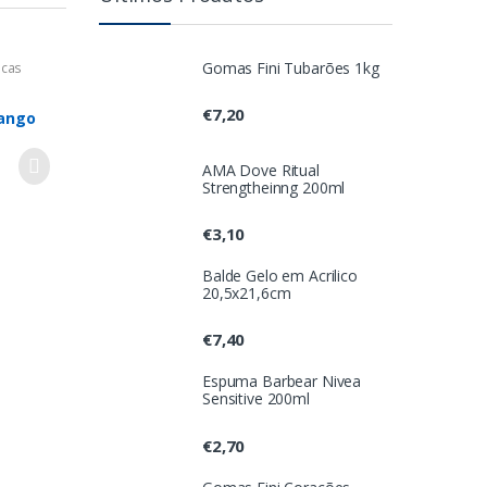
Gomas Fini Tubarões 1kg
icas
€
7,20
rango
AMA Dove Ritual
Strengtheinng 200ml
€
3,10
Balde Gelo em Acrilico
20,5x21,6cm
€
7,40
Espuma Barbear Nivea
Sensitive 200ml
€
2,70