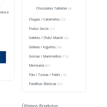
Chocolates Tabletes
(6)
para a
Chupas / Caramelos
(72)
Frutos Secos
(17)
Galetes / Chás/ Muesli
(22)
Geleias / Iogurtes
(24)
Gomas / Marsmellon
(115)
Mercearia
(61)
Pão / Tostas / Patés
(15)
Pastilhas Elásticas
(57)
Últimos Produtos