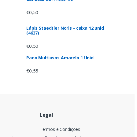
€
0,50
Lápis Staedtler Noris - caixa 12 unid
(4637)
€
0,50
Pano Multiusos Amarelo 1 Unid
€
0,55
Legal
a
Termos e Condições