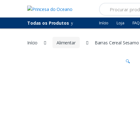
Saltar
Pular
Procurar
para
para
por:
navegação
o
Todas os Produtos
Início
Loja
FAQ
conteúdo
Início
Alimentar
Barras Cereal Sesamo
🔍