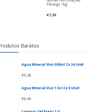
Gomas Fini Corações
Pêssego 1kg
€
7,20
Produtos Baratos
Agua Mineral Vivó 500ml Cx 24 Unid
€
0,28
Agua Mineral Vivó 1.5cl Cx 6 Unid
€
0,45
Canetas Gel Preto 1.0