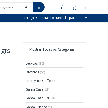
Entregas Gratuitas no Funchal a partir de 30€
 grs
Mostrar Todas As Categorias
Bebidas
(163)
Diversos
(64)
Energy Ice Coffe
(6)
Gama Casa
(23)
Gama Casa/Lar
(28)
Gama Criança
(11)