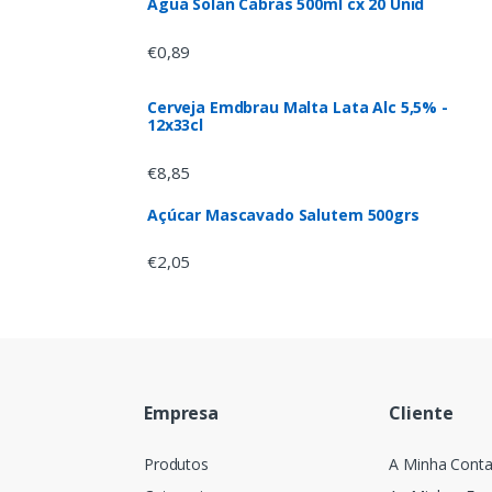
Agua Solan Cabras 500ml cx 20 Unid
€
0,89
Cerveja Emdbrau Malta Lata Alc 5,5% -
12x33cl
€
8,85
Açúcar Mascavado Salutem 500grs
€
2,05
Empresa
Cliente
Produtos
A Minha Cont