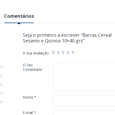
Comentários
Seja o primeiro a escrever “Barras Cereal
Sesamo e Quinoa 10×40 grs”
A Sua Avaliação
O Seu
0
Comentário
0
0
0
Nome
*
0
E-mail
*