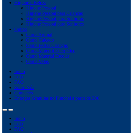
Higiene e Beleza
Higiene Pessoal
Higiene Pessoal para Crianças
Higiene Pessoal para Senhoras
Higiene Pessoal para Senhores
Outros
Gama Animal
Gama Calçado
Gama Festas Crianças
Gama Material Energético
Gama Material Escolar
Gama Velas
Início
Loja
FAQ
Sobre Nós
Contactos
Entregas Gratuitas no Funchal a partir de 30€
Início
Loja
FAQ