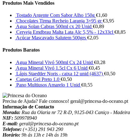
Produtos Mais Vendidos
Tostado Argente Com Sabor Alho 150g
€
1,60
Chocolates Tirma Recheio Laranja 3×95 gr
€
3,95
Agua Solan Cabras 500ml cx 20 Unid
€
0,89
Cerveja Emdbrau Malta Lata Alc 5,5% - 12x33cl
€
8,85
Açúcar Mascavado Salutem 500grs
€
2,05
Produtos Baratos
Agua Mineral Vivó 500ml Cx 24 Unid
€
0,28
Agua Mineral Vivó 1.5cl Cx 6 Unid
€
0,45
Lápis Staedtler Noris - caixa 12 unid (4637)
€
0,50
Canetas Gel Preto 1.0
€
0,50
Pano Multiusos Amarelo 1 Unid
€
0,55
Precisa de Ajuda? Fale connosco!
geral@princesa-do-oceano.pt
Informação de Contacto
Morada:
Rua da Olaria nr 72 R-D, 9125-043 Caniço - Madeira
NIF:
509978940
E-mail:
geral@princesa-do-oceano.pt
Telefone:
(+351) 291 943 290
Horário:
9h ás 13h e 14h ás 19h