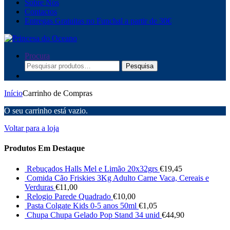
Sobre Nós
Contactos
Entregas Gratuitas no Funchal a partir de 30€
Procura
Pesquisar
Pesquisa
por:
Início
Carrinho de Compras
O seu carrinho está vazio.
Voltar para a loja
Produtos Em Destaque
Rebuçados Halls Mel e Limão 20x32grs
€
19,45
Comida Cão Friskies 3Kg Adulto Carne Vaca, Cereais e
Verduras
€
11,00
Relogio Parede Quadrado
€
10,00
Pasta Colgate Kids 0-5 anos 50ml
€
1,05
Chupa Chupa Gelado Pop Stand 34 unid
€
44,90