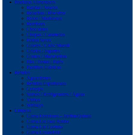
Produtos Alimentares
Batatas / Snacks
Bolachas / Biscoitos
Bolos / Madalenas
Bombons
Chocolates
Chupas / Caramelos
Frutos Secos
Galetes / Chás/ Muesli
Geleias / Iogurtes
Gomas / Marsmellon
Pão / Tostas / Patés
Pastilhas Elásticas
Bebidas
Aguardentes
Bebidas Espirituosas
Cervejas
Sumos / Refrigerantes / Águas
Vinhos
Whiskys
Limpeza
Gama Exteriores – Jardim/Quintal
Gama Lar casa Banho
Gama Lar Cozinha
Gama Lavandaria