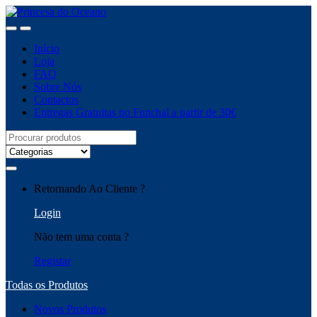
Saltar
Pular
para
para
navegação
o
Início
conteúdo
Loja
FAQ
Sobre Nós
Contactos
Entregas Gratuitas no Funchal a partir de 30€
Procurar
por:
Retornando Ao Cliente ?
Login
Não tem uma conta ?
Registar
Todas os Produtos
Novos Produtos